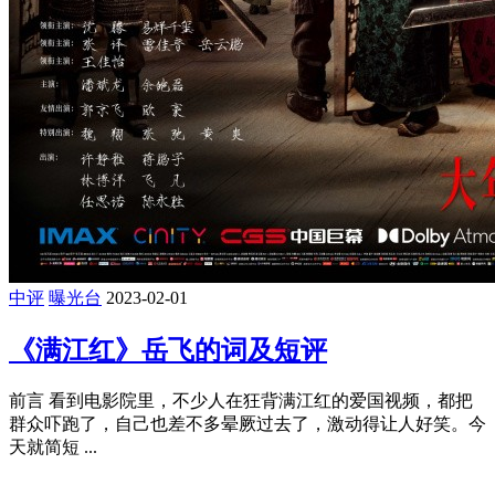
中评
曝光台
2023-02-01
《满江红》岳飞的词及短评
前言 看到电影院里，不少人在狂背满江红的爱国视频，都把
群众吓跑了，自己也差不多晕厥过去了，激动得让人好笑。今
天就简短 ...