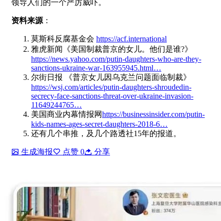
领导人们的一个严厉威吓。
资料来源
：
莫斯科反腐基金会
https://acf.international
雅虎新闻《美国制裁普京的女儿。他们是谁?》
https://news.yahoo.com/putin-daughters-who-are-they-
sanctions-ukraine-war-163955945.html…
尔街日报 《普京女儿因乌克兰问题面临制裁》
https://wsj.com/articles/putin-daughters-shroudedin-
secrecy-face-sanctions-threat-over-ukraine-invasion-
11649244765…
美国商业内幕情报网
https://businessinsider.com/putin-
kids-names-ages-secret-daughters-2018-6…
还有几个串推，及几个路透社15年的报道。
生成海报
点赞
0
分享