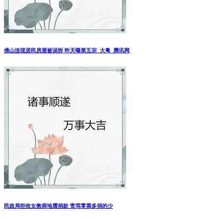
佛山连现居民房屋被误拆 昨天曝第五宗_大粤_腾讯网
民政局拒收女教师地震捐款 责骂零票多捐的少