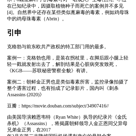
在已知纪录中，因摄取植物种子而死亡的案例并不多见
[4]。自然界中还存在某些类似蓖麻毒的毒素，例如鸡母珠
中的鸡母珠毒素（Abrin）。
引申
克格勃与前东欧共产政权的特工部门用的最多。
案例一：克格勃也用，是装在拐杖里，在脚后跟小腿上轻
轻一戳就发射出去了，解剖结果是心脏病突发致死，
《KGB——苏联秘密警察全貌》有讲。
案例二：朝鲜金正男也是类似毒素所害，监控录像拍摄了
整个遇害过程，也有拍成了记录影片，国内叫《刺杀
Assassins (2020)》
豆瓣：https://movie.douban.com/subject/34907416//
由美国导演赖恩韦特（Ryan White）执导的纪录片《金氏
杀机》（Assassins），将揭露朝鲜领导人金正恩同父异母
兄弟金正男，在2017