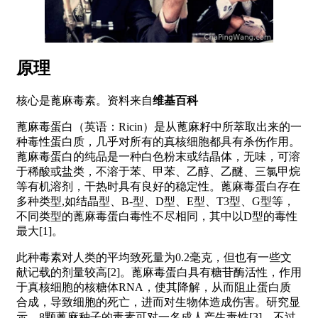
原理
核心是蓖麻毒素。资料来自
维基百科
蓖麻毒蛋白（英语：Ricin）是从蓖麻籽中所萃取出来的一
种毒性蛋白质，几乎对所有的真核细胞都具有杀伤作用。
蓖麻毒蛋白的纯品是一种白色粉末或结晶体，无味，可溶
于稀酸或盐类，不溶于苯、甲苯、乙醇、乙醚、三氯甲烷
等有机溶剂，干热时具有良好的稳定性。蓖麻毒蛋白存在
多种类型,如结晶型、B-型、D型、E型、T3型、G型等，
不同类型的蓖麻毒蛋白毒性不尽相同，其中以D型的毒性
最大[1]。
此种毒素对人类的平均致死量为0.2毫克，但也有一些文
献记载的剂量较高[2]。蓖麻毒蛋白具有糖苷酶活性，作用
于真核细胞的核糖体RNA，使其降解，从而阻止蛋白质
合成，导致细胞的死亡，进而对生物体造成伤害。研究显
示，8颗蓖麻种子的毒素可对一名成人产生毒性[3]。不过