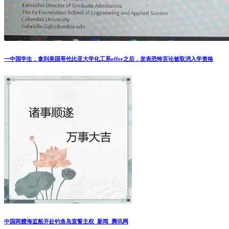
一中国学生，拿到美国哥伦比亚大学化工系offer之后，发表恐怖言论被取消入学资格
中国两艘海监船开赴钓鱼岛宣誓主权_新闻_腾讯网