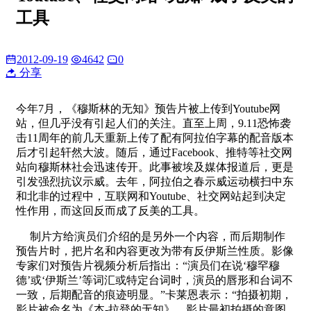
工具
2012-09-19
4642
0
分享
今年7月，《穆斯林的无知》预告片被上传到Youtube网
站，但几乎没有引起人们的关注。直至上周，9.11恐怖袭
击11周年的前几天重新上传了配有阿拉伯字幕的配音版本
后才引起轩然大波。随后，通过Facebook、推特等社交网
站向穆斯林社会迅速传开。此事被埃及媒体报道后，更是
引发强烈抗议示威。去年，阿拉伯之春示威运动横扫中东
和北非的过程中，互联网和Youtube、社交网站起到决定
性作用，而这回反而成了反美的工具。
制片方给演员们介绍的是另外一个内容，而后期制作
预告片时，把片名和内容更改为带有反伊斯兰性质。影像
专家们对预告片视频分析后指出：“演员们在说‘穆罕穆
德’或‘伊斯兰’等词汇或特定台词时，演员的唇形和台词不
一致，后期配音的痕迹明显。”卡莱恩表示：“拍摄初期，
影片被命名为《本-拉登的无知》，影片最初拍摄的意图