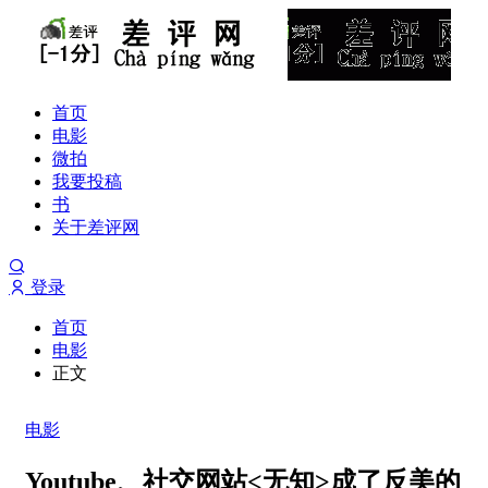
首页
电影
微拍
我要投稿
书
关于差评网
登录
首页
电影
正文
电影
Youtube、社交网站<无知>成了反美的