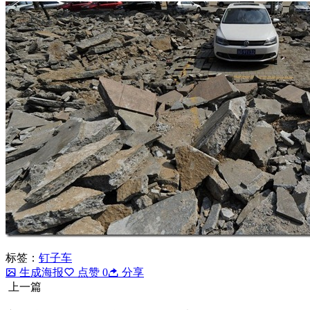
标签：
钉子车
生成海报
点赞
0
分享
上一篇