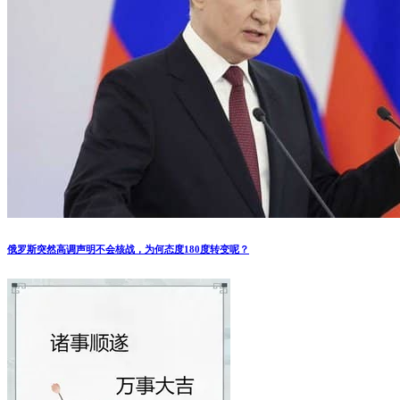
俄罗斯突然高调声明不会核战，为何态度180度转变呢？