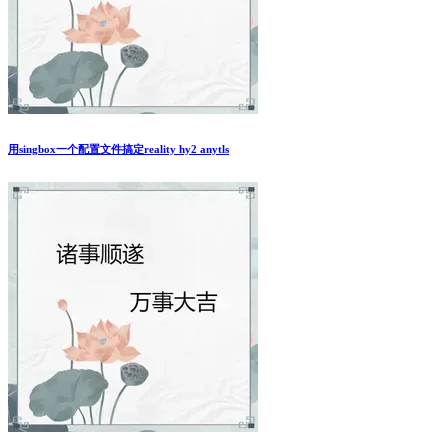
用singbox一个配置文件搞定reality hy2 anytls