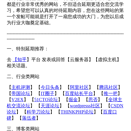
都是行业非常优秀的网站，不但适合延期更适合您交流学
习，希望您可以认真的对待延期内容，您在这些网站的第
一个发帖可能就是打开了一扇您成功的大门，为您以后成
为行业大咖奠定基础。
--------------------------------------------------------------------------------
-------------------
一、特别延期推荐：
去
【
知乎
】平台 发表或回答【云服务器】【虚拟主机】
相关话题。
二、行业类网站
【
主机评测
】 【
今日头条
】 【
阿里社区
】 【
腾讯社区
】
【
帝国论坛
】 【
IT圈子
】 【
百度站长平台
】 【
推一把
】
【
V2EX
】 【
51CTO论坛
】 【
掘金
】 【
思否
】 【
全球主
机交流论坛
】 【
天涯论坛
】 【
wordpresss社区
】 【
CSDN
论坛
】 【
科学刀论坛
】 【
THINKPHP论坛
】【
百度口
碑
】 【
落伍者
】
三、博客类网站