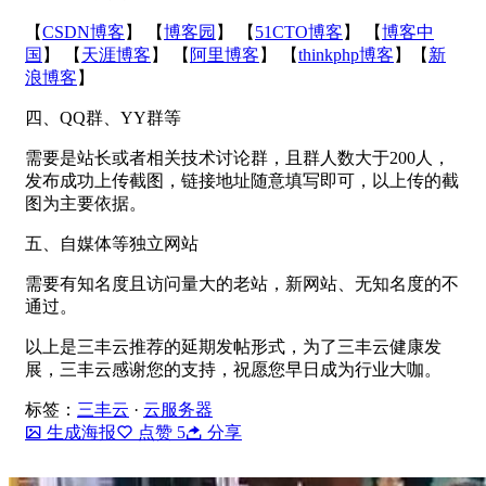
【
CSDN博客
】 【
博客园
】 【
51CTO博客
】 【
博客中
国
】 【
天涯博客
】 【
阿里博客
】 【
thinkphp博客
】【
新
浪博客
】
四、QQ群、YY群等
需要是站长或者相关技术讨论群，且群人数大于200人，
发布成功上传截图，链接地址随意填写即可，以上传的截
图为主要依据。
五、自媒体等独立网站
需要有知名度且访问量大的老站，新网站、无知名度的不
通过。
以上是三丰云推荐的延期发帖形式，为了三丰云健康发
展，三丰云感谢您的支持，祝愿您早日成为行业大咖。
标签：
三丰云
·
云服务器
生成海报
点赞
5
分享