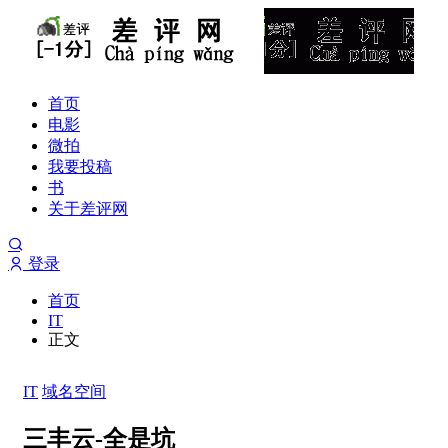
首页
电影
微拍
我要投稿
书
关于差评网
登录
首页
IT
正文
IT
域名空间
三丰云-全是坑