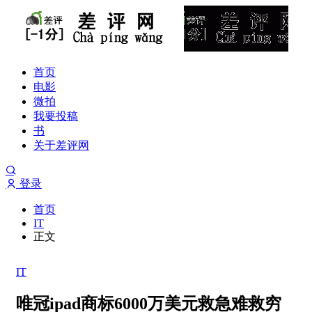
首页
电影
微拍
我要投稿
书
关于差评网
登录
首页
IT
正文
IT
唯冠ipad商标6000万美元救急难救穷