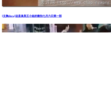
[文胸show]这是臭美王小姐的微拍七月六日第一部