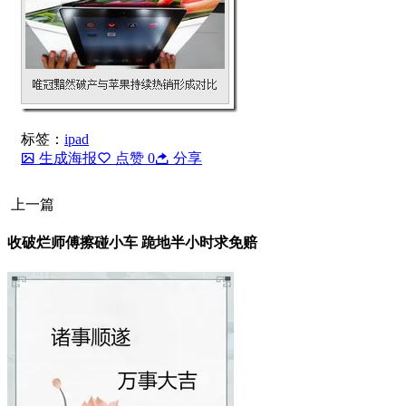
标签：
ipad
生成海报
点赞
0
分享
上一篇
收破烂师傅擦碰小车 跪地半小时求免赔