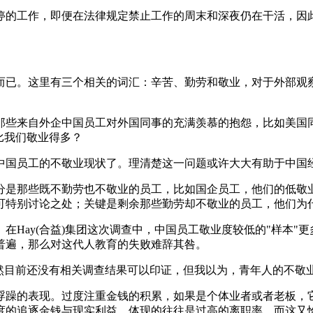
停的工作，即便在法律规定禁止工作的周末和深夜仍在干活，因
而已。这里有三个相关的词汇：辛苦、勤劳和敬业，对于外部观
那些来自外企中国员工对外国同事的充满羡慕的抱怨，比如美国
比我们敬业得多？
中国员工的不敬业现状了。理清楚这一问题或许大大有助于中国
分是那些既不勤劳也不敬业的员工，比如国企员工，他们的低敬
可特别讨论之处；关键是剩余那些勤劳却不敬业的员工，他们为
Hay(合益)集团这次调查中，中国员工敬业度较低的"样本"
更普遍，那么对这代人教育的失败难辞其咎。
虽然目前还没有相关调查结果可以印证，但我以为，青年人的不敬
浮躁的表现。过度注重金钱的积累，如果是个体业者或者老板，
度的追逐金钱与现实利益，体现的往往是过高的离职率，而这又