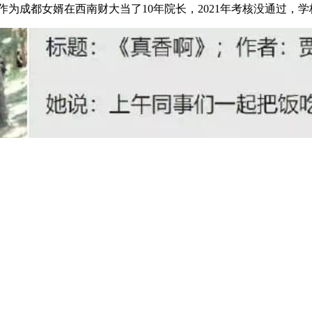
18”，所有套餐可以打八折，分享给有需要的铜学，有需要的走起 推