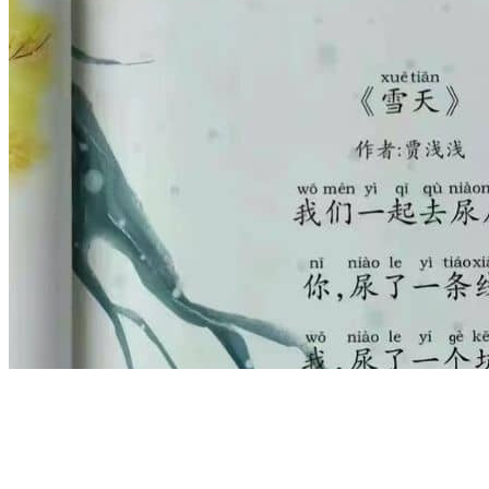
丑闻
军事
微拍
社会
2022-08-03
我再次严重警告-再谴责-再再警告；这脸
打得不要不要的
前言 万万没想到，这么一个搞笑的视频都发不出去，这是多
敏感呀，多敏感呀，多敏感呀。 失败 一个小小的搞笑视频，
在公众号 ...
2 条评论
zengda