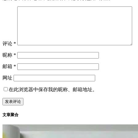
丑闻
娱乐
微拍
2022-09-15
李易峰扣B视频，哪里像一个嫖娼人？
前言 李易峰到底是找鸡还是自己做鸭了，刚看到他扣b的视频
怎么感觉在上班的是他，感觉他在为女士服务呀，好像一个忙
碌的流水 ...