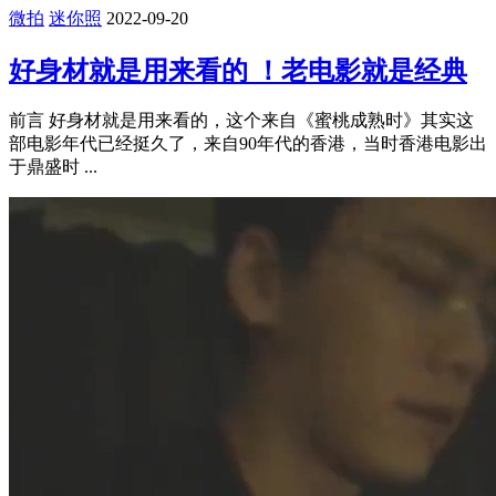
丑闻
娱乐
微拍
社会
迷你照
2023-01-12
美女戴璐副局长与张副局长的视频曝光
前言 相信能来到这里的，大家对戴璐网红大美女，身兼副局
长，这样种种诱惑人的标签，大家都已经熟知了，而且民间也
造出了不 ...