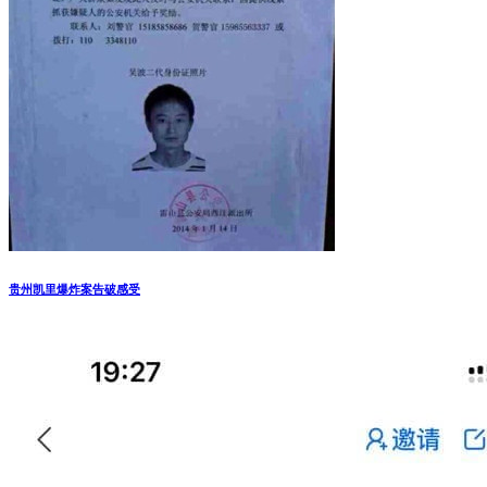
贵州凯里爆炸案告破感受