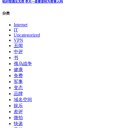
轮奸陪酒女无罪 李天一是要逆转为受害人吗
分类
Internet
IT
Uncategorized
VPN
丑闻
中评
书
俄乌战争
健康
免费
军事
变态
品牌
域名空间
娱乐
差评
微拍
快递