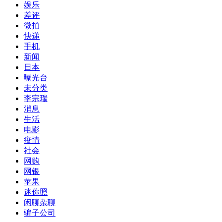
娱乐
差评
微拍
快递
手机
新闻
日本
曝光台
未分类
李宗瑞
消息
生活
电影
疫情
社会
网购
网银
苹果
迷你照
闲聊杂聊
骗子公司