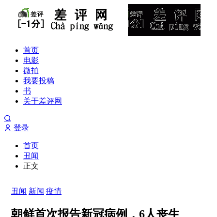
首页
电影
微拍
我要投稿
书
关于差评网
登录
首页
丑闻
正文
丑闻
新闻
疫情
朝鲜首次报告新冠病例，6人丧生