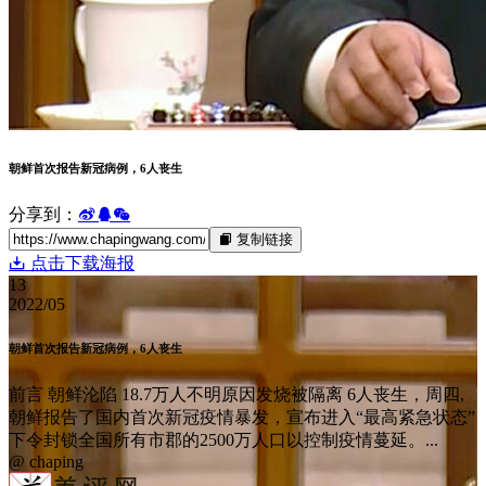
朝鲜首次报告新冠病例，6人丧生
分享到：
复制链接
点击下载海报
13
2022/05
朝鲜首次报告新冠病例，6人丧生
前言 朝鲜沦陷 18.7万人不明原因发烧被隔离 6人丧生，周四,
朝鲜报告了国内首次新冠疫情暴发，宣布进入“最高紧急状态”
下令封锁全国所有市郡的2500万人口以控制疫情蔓延。...
@ chaping