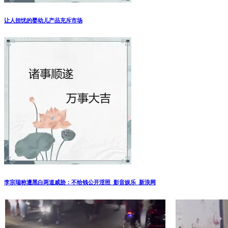
让人担忧的婴幼儿产品充斥市场
李宗瑞称遭黑白两道威胁：不给钱公开淫照_影音娱乐_新浪网