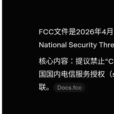
广西来宾烟草局的副局长分享的日记
前言 广西烟草局局长韩峰被曝先后与500多名女性发生性关
系。 调查越深越震惊：从2003年起，他的生活竟然有年度计
划：今年受 ...