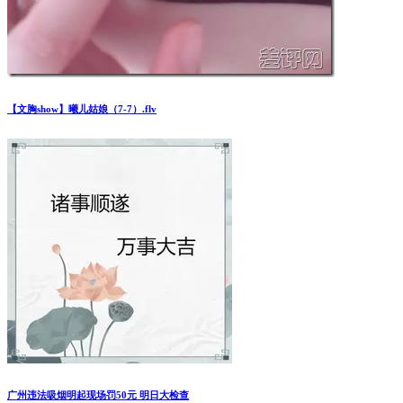
【文胸show】曦儿姑娘（7-7）.flv
广州违法吸烟明起现场罚50元 明日大检查