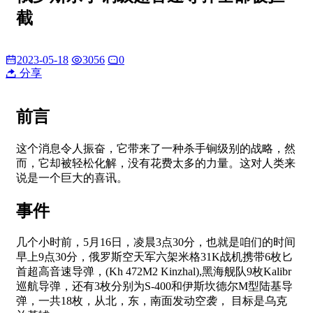
截
2023-05-18
3056
0
分享
前言
这个消息令人振奋，它带来了一种杀手锏级别的战略，然
而，它却被轻松化解，没有花费太多的力量。这对人类来
说是一个巨大的喜讯。
事件
几个小时前，5月16日，凌晨3点30分，也就是咱们的时间
早上9点30分，俄罗斯空天军六架米格31K战机携带6枚匕
首超高音速导弹，(Kh 472M2 Kinzhal),黑海舰队9枚Kalibr
巡航导弹，还有3枚分别为S-400和伊斯坎德尔M型陆基导
弹，一共18枚，从北，东，南面发动空袭， 目标是乌克