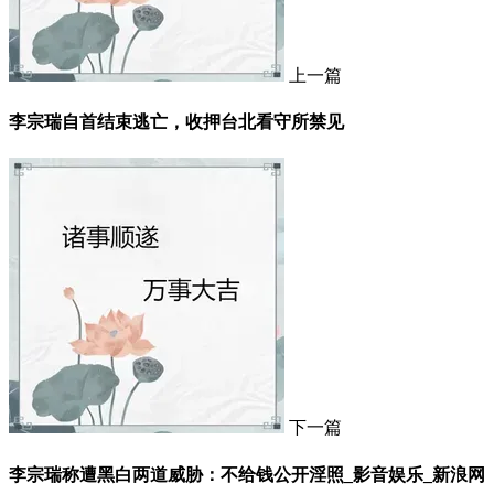
上一篇
李宗瑞自首结束逃亡，收押台北看守所禁见
下一篇
李宗瑞称遭黑白两道威胁：不给钱公开淫照_影音娱乐_新浪网