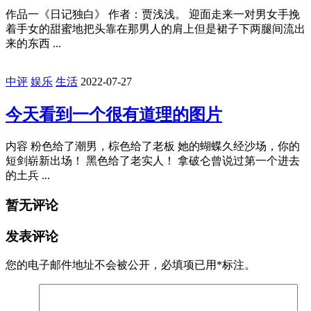
作品一《日记独白》 作者：贾浅浅。 迎面走来一对男女手挽
着手女的甜蜜地把头靠在那男人的肩上但是裙子下两腿间流出
来的东西 ...
中评
娱乐
生活
2022-07-27
今天看到一个很有道理的图片
内容 粉色给了潮男，棕色给了老板 她的蝴蝶久经沙场，你的
短剑崭新出场！ 黑色给了老实人！ 拿破仑曾说过第一个进去
的土兵 ...
暂无评论
发表评论
您的电子邮件地址不会被公开，
必填项已用
*
标注。