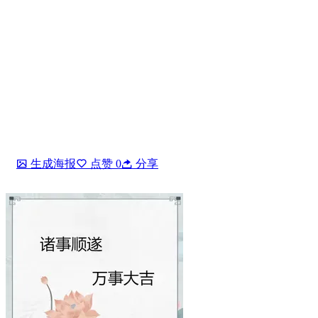
生成海报
点赞
0
分享