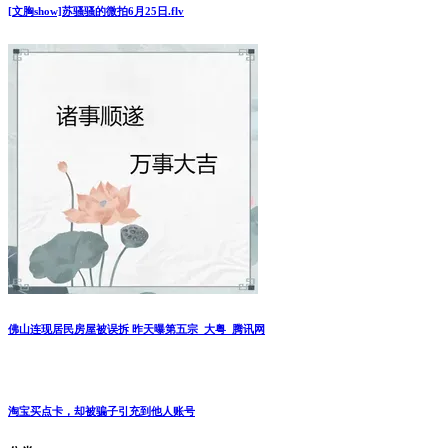
[文胸show]苏骚骚的微拍6月25日.flv
佛山连现居民房屋被误拆 昨天曝第五宗_大粤_腾讯网
淘宝买点卡，却被骗子引充到他人账号