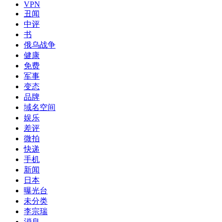
VPN
丑闻
中评
书
俄乌战争
健康
免费
军事
变态
品牌
域名空间
娱乐
差评
微拍
快递
手机
新闻
日本
曝光台
未分类
李宗瑞
消息