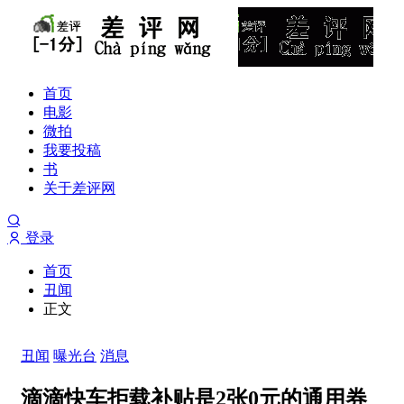
首页
电影
微拍
我要投稿
书
关于差评网
登录
首页
丑闻
正文
丑闻
曝光台
消息
滴滴快车拒载补贴是2张0元的通用券