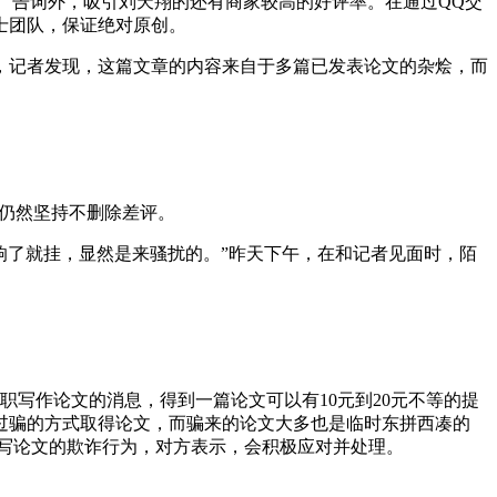
除了广告词外，吸引刘天翔的还有商家较高的好评率。在通过QQ交
硕士团队，保证绝对原创。
，记者发现，这篇文章的内容来自于多篇已发表论文的杂烩，而
翔仍然坚持不删除差评。
都是响了就挂，显然是来骚扰的。”昨天下午，在和记者见面时，陌
职写作论文的消息，得到一篇论文可以有10元到20元不等的提
过骗的方式取得论文，而骗来的论文大多也是临时东拼西凑的
代写论文的欺诈行为，对方表示，会积极应对并处理。