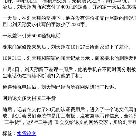
“预付50%的定金，看稿后交货，完稿确认之后，再付400元
流后，刘天翔向商家
支付
了400元的定金，并约定一天后发来
一天后，在刘天翔的坚持下，他在没有评价和支付尾款的情况
且比刘天翔要求代写的字数少了2000字。
一段差评引来5000骚扰电话
要求商家修改未果后，刘天翔在10月27日给商家留下了差评。
10月31日，刘天翔和商家的聊天记录显示，商家要求他删除差
11月4日，刘天翔留下差评一周后，他的手机在不同时间分别被陌
生电话仍在持续不断地打入他的手机。
遭遇骚扰电话后，刘天翔已经向所在网站进行了投诉。
网购论文多为拼凑二手货
随后，记者在支付了80元的认证费用后，进入了一个论文代写
成。此后会员们会装作是用工老板，发布兼职写作信息，全程
“二手货”，这些“二手货”又会交给论文的网络卖家，卖给刘
标签：
水货论文