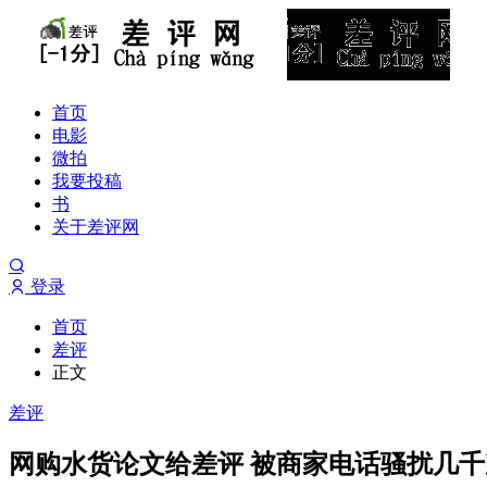
首页
电影
微拍
我要投稿
书
关于差评网
登录
首页
差评
正文
差评
网购水货论文给差评 被商家电话骚扰几千