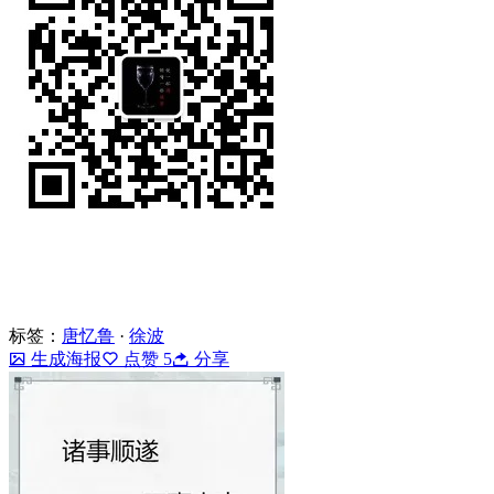
标签：
唐忆鲁
·
徐波
生成海报
点赞
5
分享