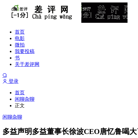
首页
电影
微拍
我要投稿
书
关于差评网
登录
首页
闲聊杂聊
正文
闲聊杂聊
多益声明多益董事长徐波CEO唐忆鲁喝