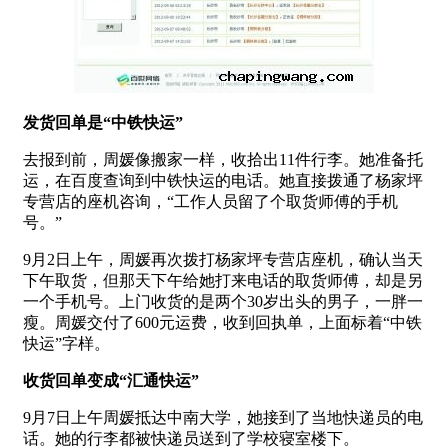
发货回单是“中铁快运”
去报到前，周媛像搬家一样，收拾出11件行李。她准备托
运，在百度查询到中铁快运的电话。她直接拨通了杨家坪
专营店的座机咨询，“工作人员留了个取货师傅的手机
号。”
9月2日上午，周媛再次拨打杨家坪专营店座机，确认当天
下午取货，但那天下午给她打来电话的取货师傅，却是另
一个手机号。上门收货的是两个30岁出头的男子，一胖一
瘦。周媛交付了600元运费，收到回执单，上面标着“中铁
快运”字样。
收货回单变成“汇通快运”
9月7日上午周媛抵达中南大学，她接到了当地快递员的电
话。她的行李都被快递员送到了学校寝室楼下。