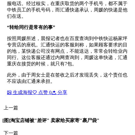
服电话。经过核实，在重庆取货的两个手机号，都不属于
中铁员工的手机号码，而汇通快递承认，周媛的快递是他
们在送。
“转给同行是常有的事”
按照周媛所述，晨报记者也在百度查询到中铁快运杨家坪
专营店的座机。汇通快运的客服则称，如果顾客要求的目
的地，某快递公司没有网点，不能送达，常常会转给业内
同行。这位客服还通过内网查询到，周媛这单快递，汇通
重庆在接货的时候，就只有7包。
此外，由于周女士是在签收之后才发现丢失，这个责任也
不应该由汇通来承担。
生成海报
点赞
0
分享
上一篇
[图]淘宝店铺被"差评" 卖家给买家寄"裹尸袋"
下一篇