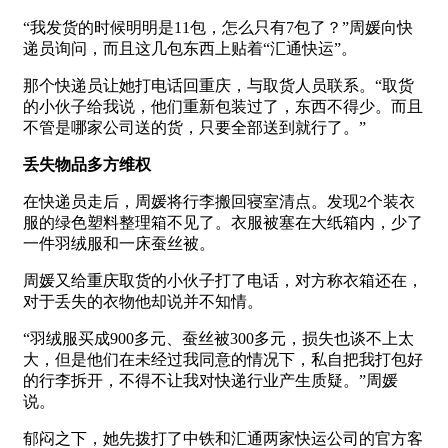
“我发货的时候明明是11包，怎么只有7包了？”周媛向快
递员询问，而且这几包东西上贴着“汇通快运”。
那个快递员让她打电话回重庆，与取货人员联系。“取货
的小伙子给我说，他们重新包装过了，东西不得少。而且
不管是哪家公司送的货，只要全部送到就行了。”
丢失物品多方维权
在快递员走后，周媛将行李搬回寝室清点。发现2个装衣
服的绿色塑料整理箱不见了。衣服被塞在大纸箱内，少了
一件羽绒服和一床蚕丝被。
周媛又给重庆取货的小伙子打了电话，对方称衣箱还在，
对于丢失的衣物他却说并不知情。
“羽绒服买成900多元、蚕丝被300多元，损失也谈不上太
大，但是他们在未经过我同意的情况下，私自把我打包好
的行李拆开，不得不让我对快递行业产生质疑。”周媛
说。
郁闷之下，她先拨打了中铁和汇通两家快运公司的官方客