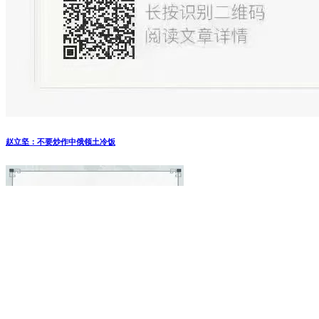
赵立坚：不要炒作中俄领土冷饭