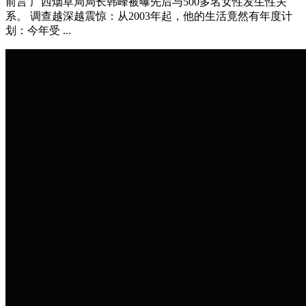
前言 广西烟草局局长韩峰被曝先后与500多名女性发生性关
系。 调查越深越震惊：从2003年起，他的生活竟然有年度计
划：今年受 ...