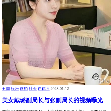
丑闻
娱乐
微拍
社会
迷你照
2023-01-12
美女戴璐副局长与张副局长的视频曝光