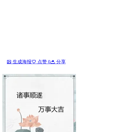
生成海报
点赞
0
分享