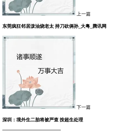
上一篇
东莞疯狂邻居泼油烧老太 持刀砍俩孙_大粤_腾讯网
下一篇
深圳：境外生二胎将被严查 按超生处理