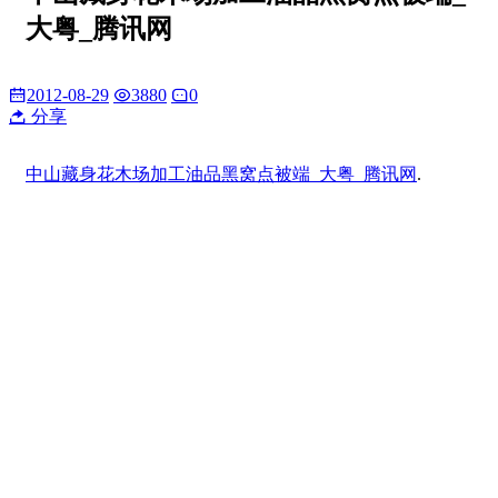
大粤_腾讯网
2012-08-29
3880
0
分享
中山藏身花木场加工油品黑窝点被端_大粤_腾讯网
.