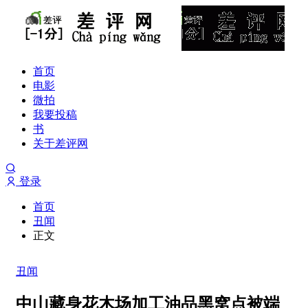
首页
电影
微拍
我要投稿
书
关于差评网
登录
首页
丑闻
正文
丑闻
中山藏身花木场加工油品黑窝点被端_