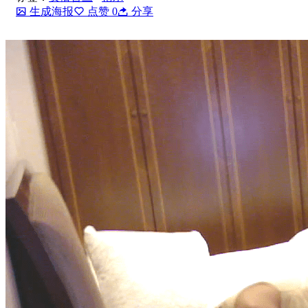
生成海报
点赞
0
分享