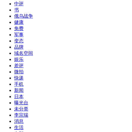
中评
书
俄乌战争
健康
免费
军事
变态
品牌
域名空间
娱乐
差评
微拍
快递
手机
新闻
日本
曝光台
未分类
李宗瑞
消息
生活