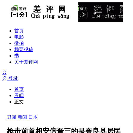
首页
电影
微拍
我要投稿
书
关于差评网
登录
首页
丑闻
正文
丑闻
新闻
日本
枪击前首相安倍晋三的是奈良县居民