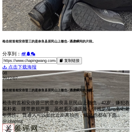
枪击前首相安倍晋三的是奈良县居民山上徹也--遇袭瞬间的片段。
分享到：
复制链接
点击下载海报
08
2022/07
枪击前首相安倍晋三的是奈良县居民山上徹也--遇袭瞬间的片段。
枪击前首相安倍晋三的是奈良县居民山上徹也，42岁，嫌犯衣
着朴素，腰带磨损严重，虽然看不清正脸，但感觉是一名中老
年男性。 普通人可以如此近距离拍照，媒体也都在下面...
@ chaping