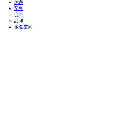
穆斯林的质问：既然美国政府谴责这部影片，却为何不封杀它？