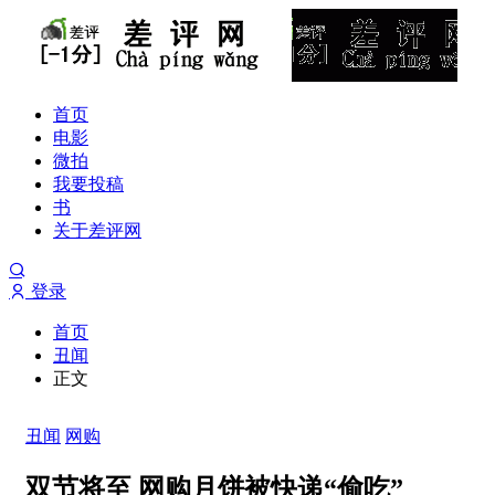
首页
电影
微拍
我要投稿
书
关于差评网
登录
首页
丑闻
正文
丑闻
网购
双节将至 网购月饼被快递“偷吃”