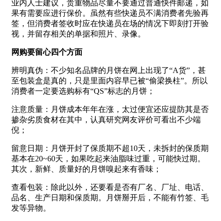
业内人士建议，贵重物品尽量不要通过普通快件邮递，如
果有需要应进行保价。虽然有些快递员不满消费者先验再
签，但消费者签收时应在快递员在场的情况下即刻打开验
视，并留存相关的单据和照片、录像。
网购要留心四个方面
辨明真伪：不少知名品牌的月饼在网上出现了“A货”，甚
至包装盒是真的，只是里面内容早已被“偷梁换柱”。所以
消费者一定要选购标有“QS”标志的月饼；
注意质量：月饼成本年年在涨，太过便宜还应提防其是否
掺杂劣质食材在其中，认真研究网友评价可看出不少端
倪；
留意日期：月饼开封了保质期不超10天，未拆封的保质期
基本在20~60天，如果吃起来油脂味过重，可能快过期。
其次，新鲜、质量好的月饼嗅起来有香味；
查看包装：除此以外，还要看是否有厂名、厂址、电话、
品名、生产日期和保质期。月饼掰开后，不能有竹签、毛
发等异物。