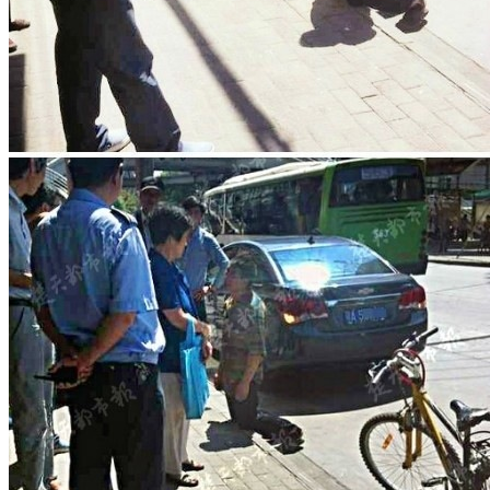
丑闻
娱乐
微拍
社会
迷你照
2023-01-12
美女戴璐副局长与张副局长的视频曝光