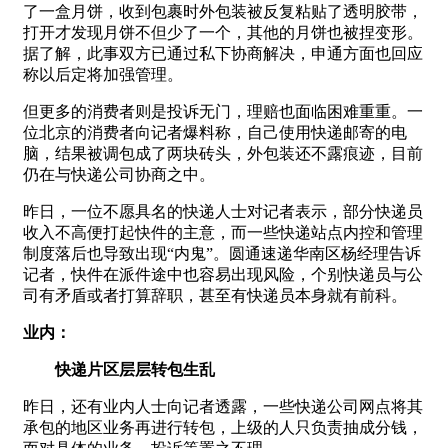
了一盒月饼，收到包裹时外包装被反复粘贴了透明胶带，
打开才发现月饼不但少了一个，其他的月饼也被捏变形。
据了解，此事双方已通过私下协商解决，申通方面也回应
称以后定将加强管理。
但更多的消费者则是投诉无门，理赔也面临困难重重。一
位北京的消费者向记者爆料称，自己使用快递邮寄的电
脑，结果被调包成了两块砖头，外包装还不露痕迹，目前
仍在与快递公司协商之中。
昨日，一位不愿具名的快递人士对记者表示，部分快递员
收入不高便打起快件的主意，而一些快递站点内控和管理
制度落后也导致出现“内鬼”。圆通速递华南区杨经理告诉
记者，快件在派件途中也容易出现风险，个别快递员与公
司有矛盾或者打算辞职，甚至有快递员本身就有前科。
业内：
快递片区层层转包生乱
昨日，还有业内人士向记者透露，一些快递公司网点将其
承包的地区业务再进行转包，上级的人只负责抽成分钱，