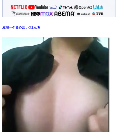
收破烂师傅擦碰小车 跪地半小时求免赔