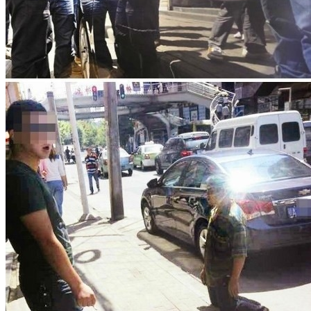
丑闻
差评
2023-02-01
县级发展改革部门应指导以工代赈项目业
主，能用人工尽量不用机械
前言 现在国家发展和改革委员会提议，县级发展改革部门应
指导以工代赈项目业主：“能用人工尽量不用机械，能组织当
地群众务工 ...