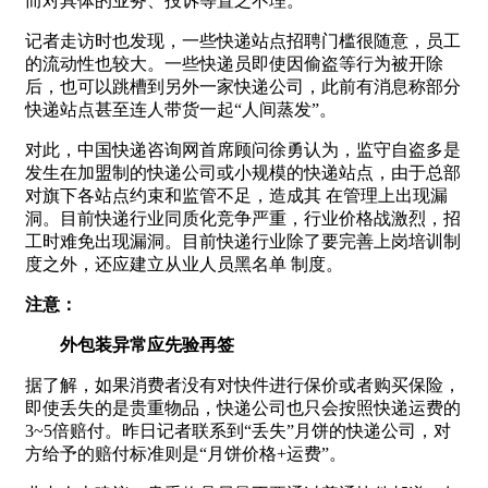
而对具体的业务、投诉等置之不理。
记者走访时也发现，一些快递站点招聘门槛很随意，员工
的流动性也较大。一些快递员即使因偷盗等行为被开除
后，也可以跳槽到另外一家快递公司，此前有消息称部分
快递站点甚至连人带货一起“人间蒸发”。
对此，中国快递咨询网首席顾问徐勇认为，监守自盗多是
发生在加盟制的快递公司或小规模的快递站点，由于总部
对旗下各站点约束和监管不足，造成其 在管理上出现漏
洞。目前快递行业同质化竞争严重，行业价格战激烈，招
工时难免出现漏洞。目前快递行业除了要完善上岗培训制
度之外，还应建立从业人员黑名单 制度。
注意：
外包装异常应先验再签
据了解，如果消费者没有对快件进行保价或者购买保险，
即使丢失的是贵重物品，快递公司也只会按照快递运费的
3~5倍赔付。昨日记者联系到“丢失”月饼的快递公司，对
方给予的赔付标准则是“月饼价格+运费”。