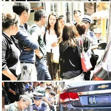
前言 相信能来到这里的，大家对戴璐网红大美女，身兼副局
长，这样种种诱惑人的标签，大家都已经熟知了，而且民间也
造出了不 ...
暂无评论
发表评论
您的电子邮件地址不会被公开，
必填项已用
*
标注。
评论
*
昵称
*
邮箱
*