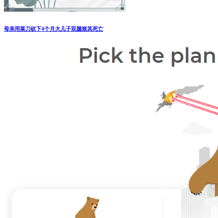
母亲用菜刀砍下4个月大儿子双腿致其死亡