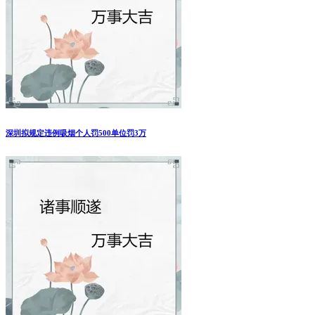
深圳拟规定违例吸烟个人罚500单位罚3万