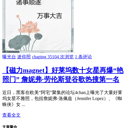
曝光台
迷你照
chaping
35104 次浏览
1 条评论
【磁力magnet】好莱坞数十女星再爆“艳
照门” 詹妮弗·劳伦斯登谷歌热搜第一名
近日，黑客在欧美“阿宅”聚集的论坛4chan上曝光了大量好莱
坞女星不雅照，包括詹妮弗·洛佩兹（Jennifer Lopez）、《蜘
蛛侠》女 ...
查看全文
文章聚合