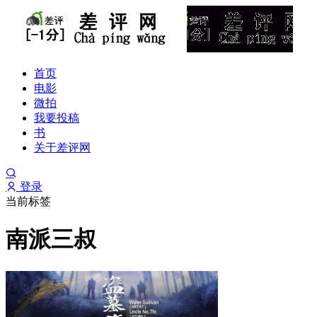
首页
电影
微拍
我要投稿
书
关于差评网
登录
当前标签
南派三叔