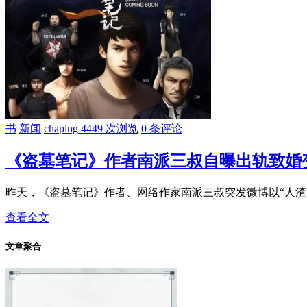
书
新闻
chaping
4449 次浏览
0 条评论
《盗墓笔记》作者南派三叔自曝出轨致婚
昨天，《盗墓笔记》作者、网络作家南派三叔突发微博以“人渣”自
查看全文
文章聚合