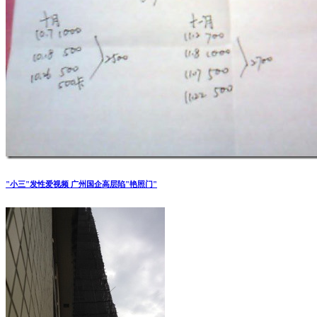
"小三"发性爱视频 广州国企高层陷"艳照门"