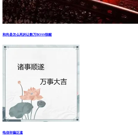
和尚是怎么死的让数万BOSS惊醒
电信诈骗泛滥