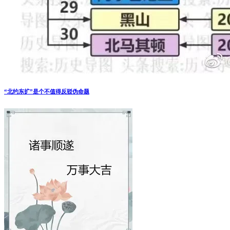
“北约东扩”是个不值得反驳伪命题