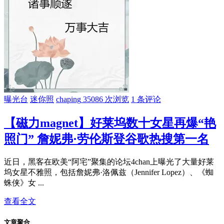
曝光台
迷你照
chaping
35086 次浏览
1 条评论
【磁力magnet】好莱坞数十女星再爆“艳
照门” 詹妮弗·劳伦斯登谷歌热搜第一名
近日，黑客在欧美“阿宅”聚集的论坛4chan上曝光了大量好莱
坞女星不雅照，包括詹妮弗·洛佩兹（Jennifer Lopez）、《蜘
蛛侠》女 ...
查看全文
文章聚合