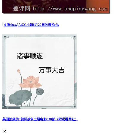
[文胸show]AiCC小姐6月20日的微拍.flv
美国拍摄的“朝鲜战争主题电影”30部（附观看网址）