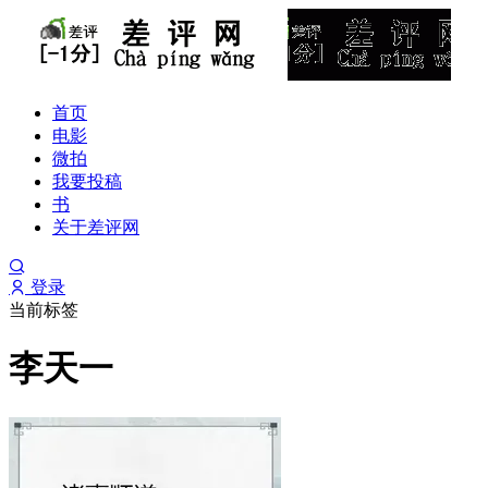
首页
电影
微拍
我要投稿
书
关于差评网
登录
当前标签
李天一