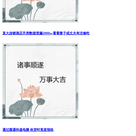
某大连锁酒店开房数据泄漏2000w,看看妻子或丈夫有没偷吃
通过圆通快递电脑 收货时竟是报纸