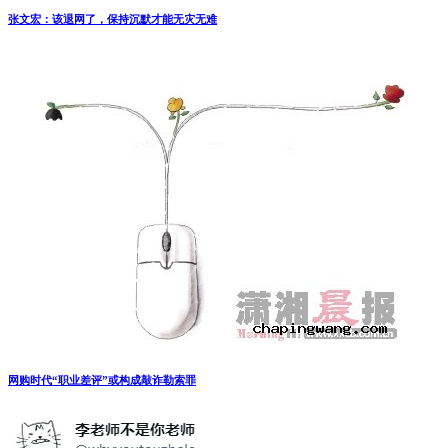
张文宏：该退网了，保持沉默才能无灾无难
网购时代“职业差评”或构成敲诈勒索罪