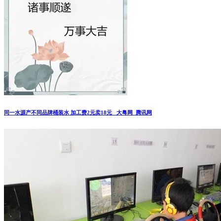
同一水源产不同品牌桶装水 加工费2元卖18元 _大粤网_腾讯网