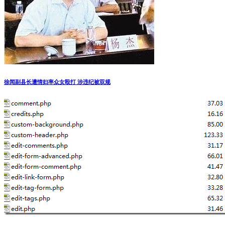
徐闻副县长遭情妇率众女殴打 涉违纪被双规