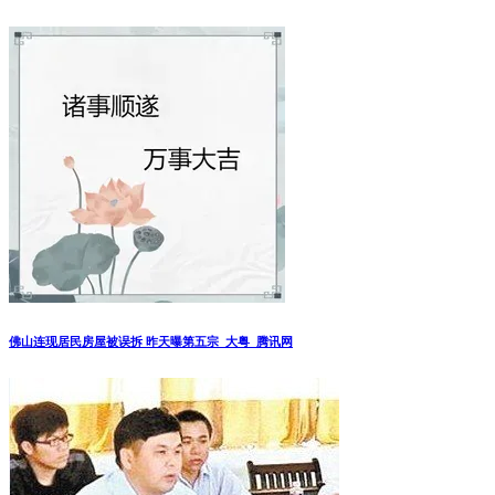
佛山连现居民房屋被误拆 昨天曝第五宗_大粤_腾讯网