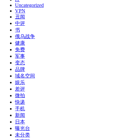
Uncategorized
VPN
丑闻
中评
书
俄乌战争
健康
免费
军事
变态
品牌
域名空间
娱乐
差评
微拍
快递
手机
新闻
日本
曝光台
未分类