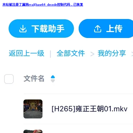
本站被注册了漏洞eval(base64_decode控制代码，已恢复