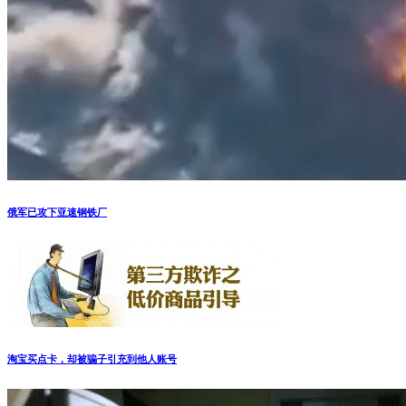
俄军已攻下亚速钢铁厂
淘宝买点卡，却被骗子引充到他人账号