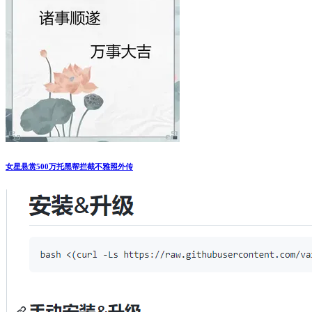
女星悬赏500万托黑帮拦截不雅照外传