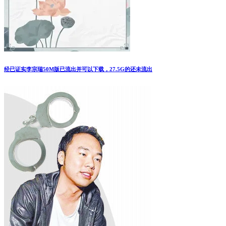
经已证实李宗瑞50M版已流出并可以下载，27.5G的还未流出