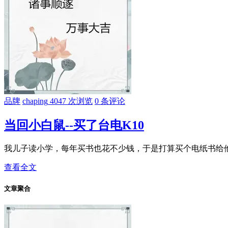
品牌
chaping
4047 次浏览
0 条评论
当回小白鼠--买了台电K10
我儿子读小学，每年买书也花不少钱，于是打算买个电纸书给他作
查看全文
文章聚合