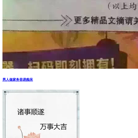
男人做家务容易痴呆