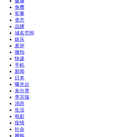
健康
免费
军事
变态
品牌
域名空间
娱乐
差评
微拍
快递
手机
新闻
日本
曝光台
未分类
李宗瑞
消息
生活
电影
疫情
社会
网购