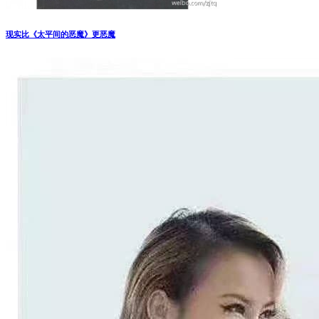
现实比《太平间的恶魔》更恶魔