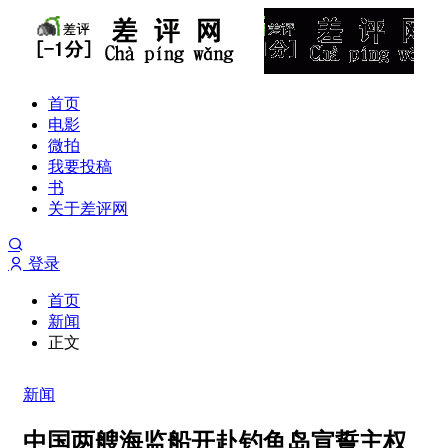
首页
电影
微拍
我要投稿
书
关于差评网
登录
首页
新闻
正文
新闻
中国两艘海监船开赴钓鱼岛宣誓主权_