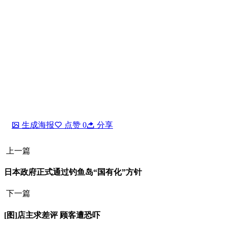
生成海报
点赞
0
分享
上一篇
日本政府正式通过钓鱼岛“国有化”方针
下一篇
[图]店主求差评 顾客遭恐吓