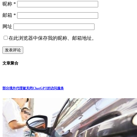
新闻
生活
社会
2022-10-12
2022诺贝尔奖经济学奖得主2021在我国考
核没通过
故事 2022年诺贝尔经济学奖获得者迪布韦克，媳妇是成都
人，作为成都女婿在西南财大当了10年院长，2021年考核没通
过，学校没 ...
中评
生活
2022-08-26
分享#贾浅浅诗集两首《日记独白》
作品一《日记独白》 作者：贾浅浅。 迎面走来一对男女手挽