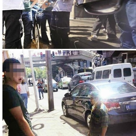
着手女的甜蜜地把头靠在那男人的肩上但是裙子下两腿间流出
来的东西 ...
暂无评论
发表评论
您的电子邮件地址不会被公开，
必填项已用
*
标注。
评论
*
昵称
*
邮箱
*
网址