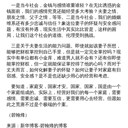
一是当今社会，金钱与感情谁重谁轻？在无比诱惑的金
钱面前，我们的感情究竟还能经受多大考验？夫妻之情、
朋友之情、父子之情，等等。二是当今社会，我们的婚姻
维系还有多少忠诚与信任？象这位妻子的怀疑与安全感问
题，有没有外遇，现实生活中其实比比皆是，这样的困
局，让我们这个社会的道德、伦理受到挑战。
三是关于夫妻生活的能力问题。即使就如该妻子所想，
能够把财权掌控到自己手里，但是就一定完全掌控吗？现
实中有单位都有小金库，难道男人就不会有？还有你即使
能掌控财权，但一定就能保证掌控得了他的心吗？而对于
丈夫而言，如何化解妻子的怀疑？如何让妻子对家庭有归
宿感、安全感？是不是也还缺少用心的经营和考虑。
要知道，家庭安，国家才安。国家、国家，国是由一个
个家庭组成的。实际上，经营好我们的每一个家庭，需要
感情、需要忠诚、需要互信，更需要用心去经营。但愿如
此之荒唐不过是个极端的个案。
（碧翰烽）
来源：新华博客-碧翰烽的博客