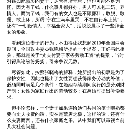
对钱如此热衷的妻子，尽管有所荒唐，但也可能不足为
怪。因为有了钱，什么事儿都好办，男人可以包二奶、养
情人。而为了钱，我们有的女人也是不顾廉耻，敢脱、敢
露、敢上床，所谓“宁在宝马车里哭，不在自行车上笑”，
还有“一朝做情人，幸福全家人”，活脱脱展示了一些拜金
女的形象。
看到这位妻子的行为，不由得让我想起2010年全国两会
期间，全国政协委员张晓梅所提的一个提案，正好与此相
关，那就是关于“丈夫付妻子家务劳动工资”的提案，当时
引得舆论纷纷扬扬，引来争议无数。
尽管如此，按照张晓梅的解释，她所提出的初衷是为了
保护女性，因此也提出了女性要想获得家务劳动的补偿，
必须同时满足几个条件：在婚姻存续期间实行的是分别财
产制；女性为家庭付出的劳动较多；在离婚时提出补偿要
求。
但不论怎样，一个妻子如果连给她们共同的孩子喂奶都
要向丈夫收费的话，实在是荒唐之极，这样的话，还有什
么夫妻而言，还有什么家庭之乐。从中我们可以审视当前
几大社会问题。