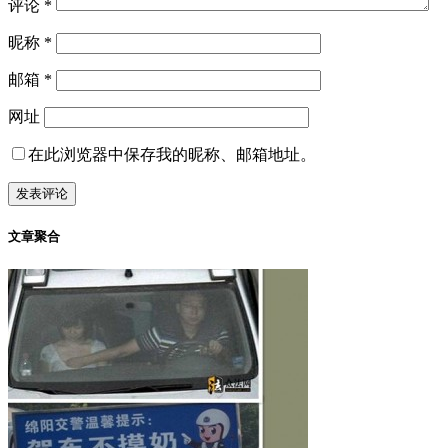
中评
生活
2022-08-26
分享#贾浅浅诗集两首《日记独白》
作品一《日记独白》 作者：贾浅浅。 迎面走来一对男女手挽
着手女的甜蜜地把头靠在那男人的肩上但是裙子下两腿间流出
来的东西 ...
暂无评论
发表评论
您的电子邮件地址不会被公开，
必填项已用
*
标注。