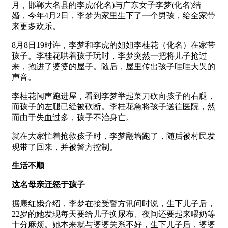
月，邯郸大名县的李虎(化名)与广东女子李梦(化名)结
婚，今年4月2日，李梦为家里生下了一个男孩，给全家带
来更多欢乐。
8月8日19时许，李梦和李虎的姐姐李桂花（化名）在家带
孩子。李桂花哄着孩子玩时，李梦突然一把将儿子抢过
来，抱进了婆婆的屋子。随后，屋里传出孩子哇哇大哭的
声音。
李桂花闻声跑进屋，看到李梦举起菜刀砍向孩子的右腿，
而孩子的左腿已经被砍断。李桂花急将孩子送往医院，然
而由于失血过多，孩子不治身亡。
就在大家忙着抢救孩子时，李梦翻墙跑了，随后被村民发
现带了回来，并被警方控制。
生活不顺
这名母亲迁怒于孩子
据康红娥介绍，李梦在接受警方讯问时说，生下儿子后，
22岁的她发现每天要给儿子换尿布、夜间还要起来喂奶等
十分麻烦。她本来就与婆婆关系不好，生下儿子后，婆婆