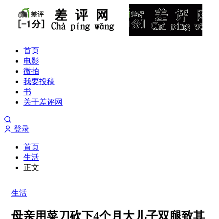
首页
电影
微拍
我要投稿
书
关于差评网
登录
首页
生活
正文
生活
母亲用菜刀砍下4个月大儿子双腿致其