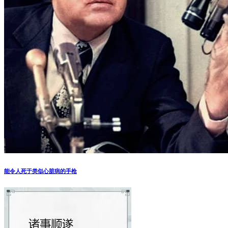
摸奶书记被责令停职 盘点众多受人关注摸奶照(多图)