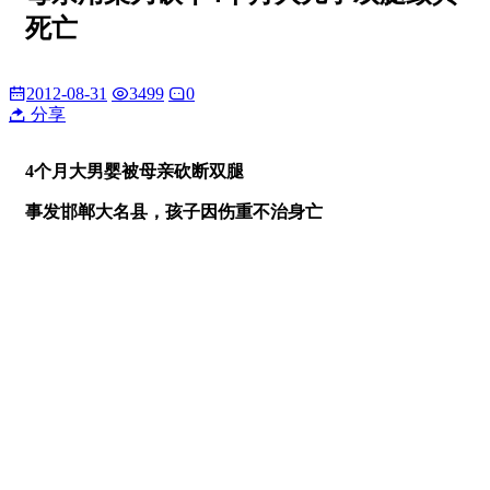
死亡
2012-08-31
3499
0
分享
4个月大男婴
被母亲砍断双腿
事发邯郸大名县，孩子因伤重不治身亡