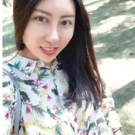
新闻
生活
社会
2022-10-12
2022诺贝尔奖经济学奖得主2021在我国考
核没通过
故事 2022年诺贝尔经济学奖获得者迪布韦克，媳妇是成都
人，作为成都女婿在西南财大当了10年院长，2021年考核没通
过，学校没 ...