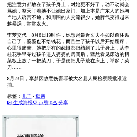
把注意力都放在了孩子身上，对她更不好了，动不动就会
骂她，整天盯着她不让她出家门。加上本是广东人的她与
当地人语言不通，和周围的人交流很少，她脾气变得越来
越暴躁，常常发火。
李梦交代，8月8日19时许，她想起最近丈夫不如以前体贴
自己了，婆婆也不给钱花，而且生了孩子以后开始腿疼，
心里很痛苦。她把所有的怨恨都归结到了儿子身上，从李
桂花手里夺过孩子进入婆婆的房间后，猛然看见床边的切
菜板上放了一把菜刀，于是便把儿子放在床上，举起了菜
刀……
8月23日，李梦因故意伤害罪被大名县人民检察院批准逮
捕。
标签：
儿子
·
母亲
生成海报
点赞
0
分享