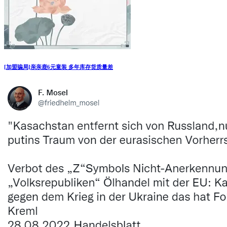
[加盟骗局]亲亲鹿6元童装 多年库存货质量差