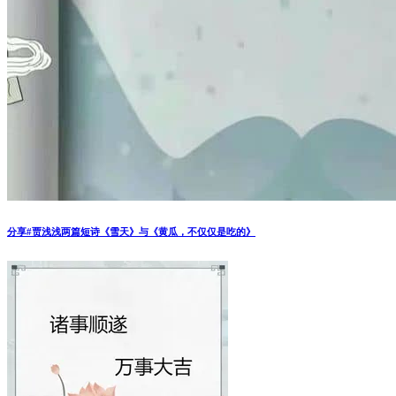
分享#贾浅浅两篇短诗《雪天》与《黄瓜，不仅仅是吃的》