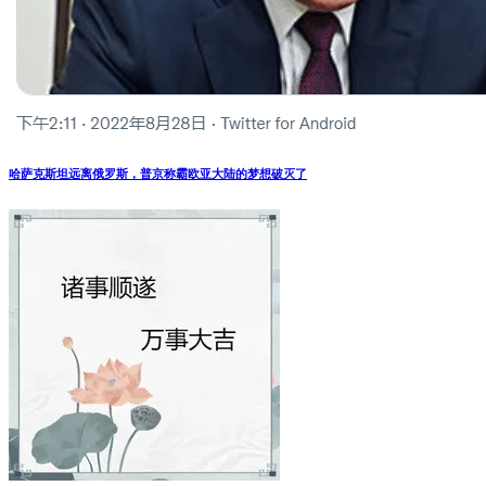
哈萨克斯坦远离俄罗斯，普京称霸欧亚大陆的梦想破灭了