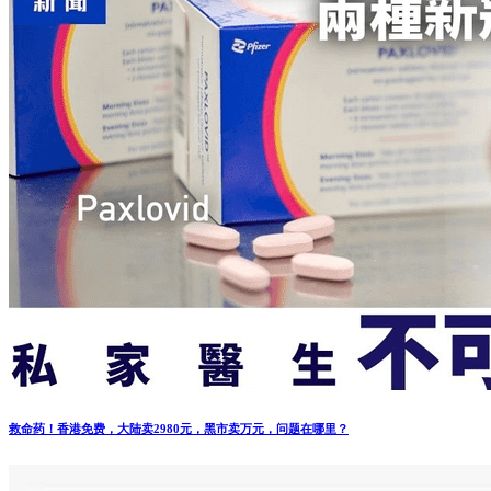
救命药！香港免费，大陆卖2980元，黑市卖万元，问题在哪里？