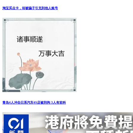
淘宝买点卡，却被骗子引充到他人账号
青岛4人冲击日系汽车4S店被刑拘 3人有前科