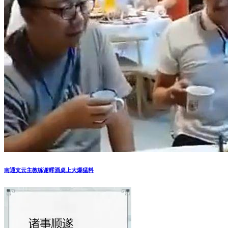
南通支云主教练谢晖酒桌上大爆猛料