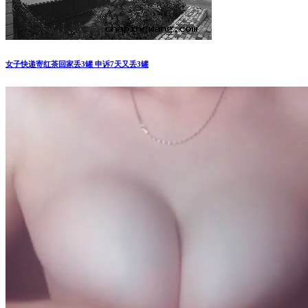
女子快递寄红茶回家丢3罐 申诉7天又丢3罐