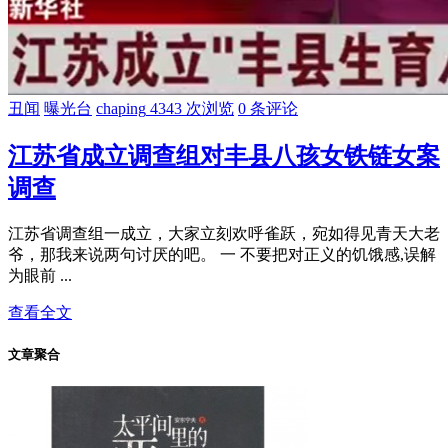
丑闻
曝光台
chaping
4343 次浏览
0 条评论
江苏省成立调查组对丰县八孩女铁链女案
调查
江苏省调查组一成立，大家立刻欢呼雀跃，宛如得见青天大老
爷，那我来说两句讨厌的吧。 一 不要把对正义的饥饿感,误解
为眼前 ...
查看全文
文章聚合