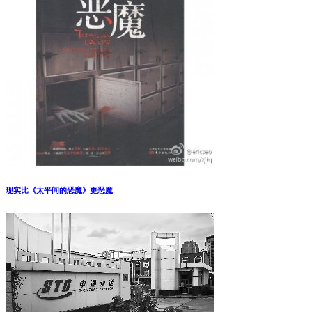
现实比《太平间的恶魔》更恶魔