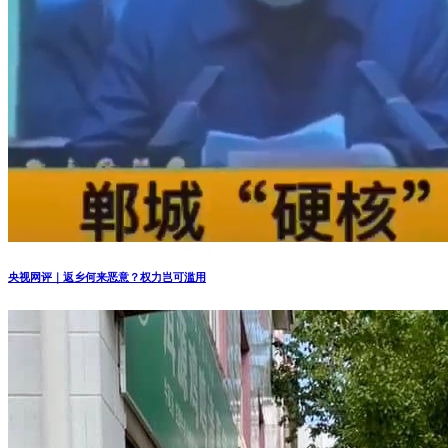
央视网评｜返乡何来恶意？权力岂可滥用