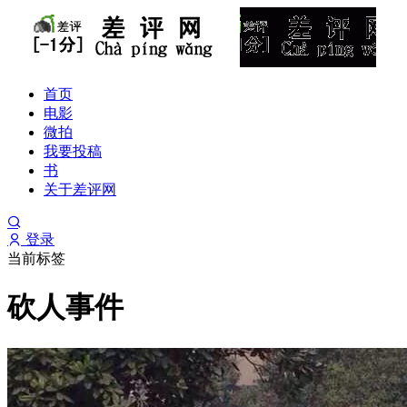
首页
电影
微拍
我要投稿
书
关于差评网
登录
当前标签
砍人事件