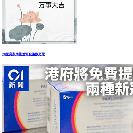
淘宝卖家为删差评被骗数万元