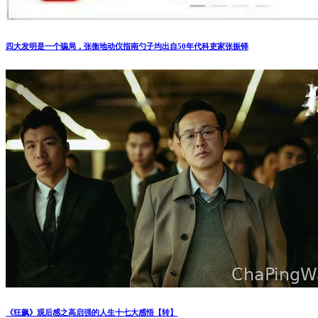
四大发明是一个骗局，张衡地动仪指南勺子均出自50年代科吏家张振铎
《狂飙》观后感之高启强的人生十七大感悟【转】