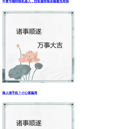
牛青号铺转移机器人，找客服转移余额被骂有病
路人借手机？小心落骗局