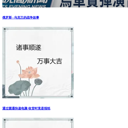
俄罗斯--乌克兰的战争故事
通过圆通快递电脑 收货时竟是报纸