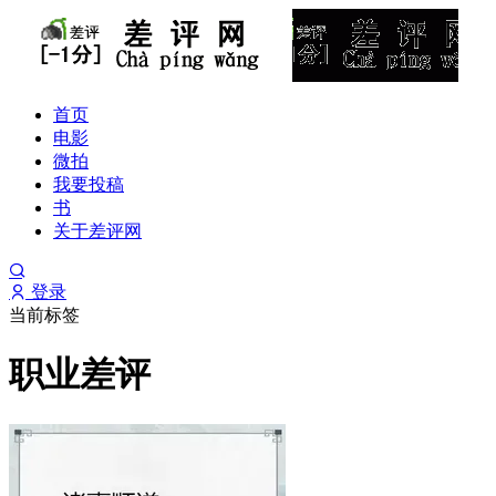
首页
电影
微拍
我要投稿
书
关于差评网
登录
当前标签
职业差评