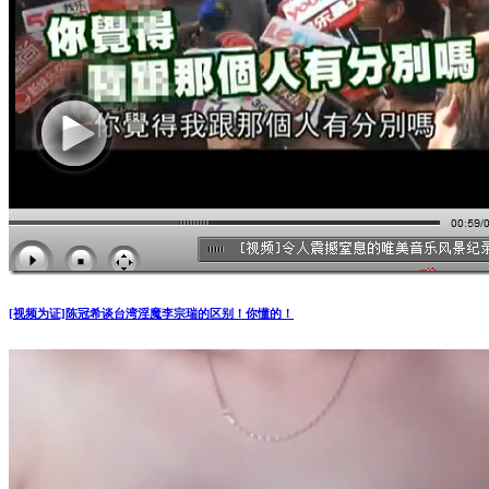
[视频为证]陈冠希谈台湾淫魔李宗瑞的区别！你懂的！