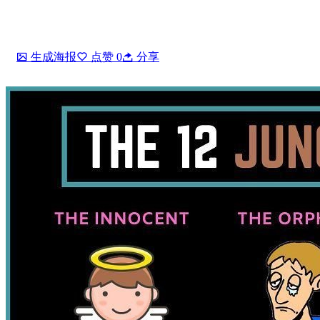
生成海报
点赞
0
分享