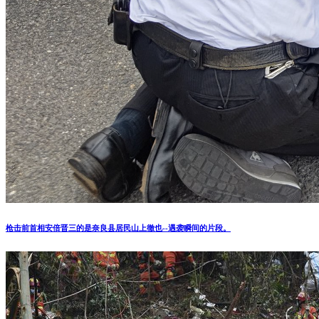
枪击前首相安倍晋三的是奈良县居民山上徹也--遇袭瞬间的片段。