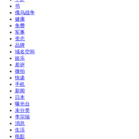
书
俄乌战争
健康
免费
军事
变态
品牌
域名空间
娱乐
差评
微拍
快递
手机
新闻
日本
曝光台
未分类
李宗瑞
消息
生活
电影