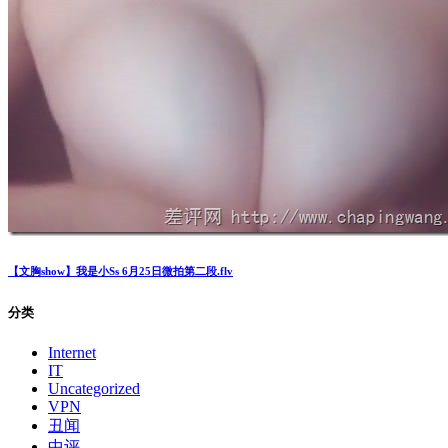
【文胸show】我是小Ss 6月25日微拍第二段.flv
分类
Internet
IT
Uncategorized
VPN
丑闻
中评