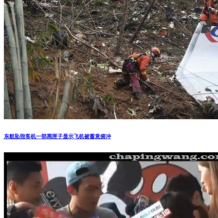
东航坠毁客机一部黑匣子显示飞机被蓄意俯冲