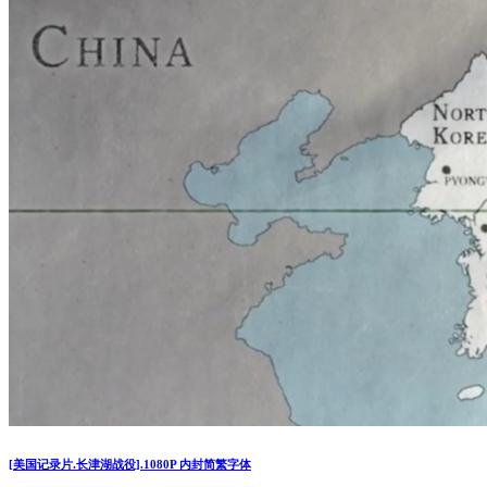
[美国记录片.长津湖战役].1080P 内封简繁字体