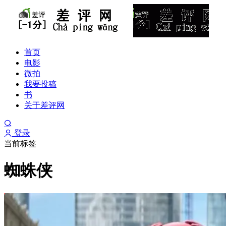
首页
电影
微拍
我要投稿
书
关于差评网
登录
当前标签
蜘蛛侠