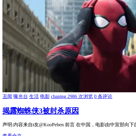
丑闻
曝光台
生活
电影
chaping
2986 次浏览
0 条评论
揭露蜘蛛侠3被封杀原因
声明:内容来自t友@KooPeben 前言 在中国，电影由中宣部
查看全文