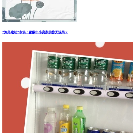
“淘外建站”市场：蒙蔽中小卖家的惊天骗局？