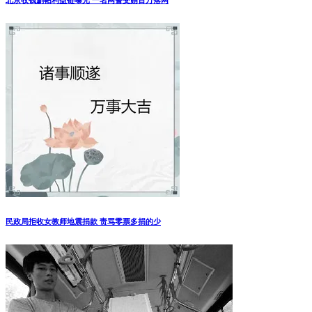
民政局拒收女教师地震捐款 责骂零票多捐的少