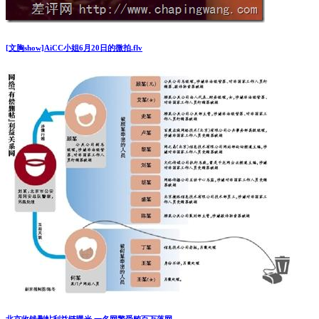
[文胸show]AiCC小姐6月20日的微拍.flv
北京收钱删帖利益链曝光 一名网警受贿百万落网