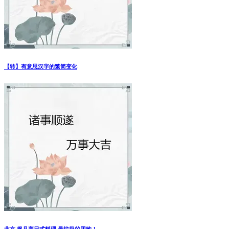
【转】有意思汉字的繁简变化
北京 枫月亭日式料理 最垃圾的团购！